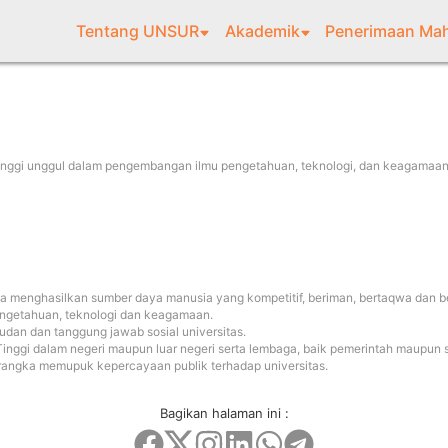
Tentang UNSUR
Akademik
Penerimaan Mah
inggi unggul dalam pengembangan ilmu pengetahuan, teknologi, dan keagamaa
 menghasilkan sumber daya manusia yang kompetitif, beriman, bertaqwa dan b
ngetahuan, teknologi dan
keagamaan.
dan dan tanggung jawab sosial
u
niversitas.
nggi dalam negeri maupun luar negeri serta lembaga, baik pemerintah maupu
m rangka memupuk kepercayaan publik terhadap
u
niversitas.
Bagikan halaman ini :