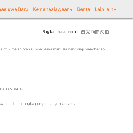
asiswa Baru
Kemahasiswaan
Berita
Lain lain
Bagikan halaman ini :
n untuk melahirkan sumber daya manusia yang siap menghadapi
erahlak
mulia.
n swasta dalam rangka pengembangan
Universitas.