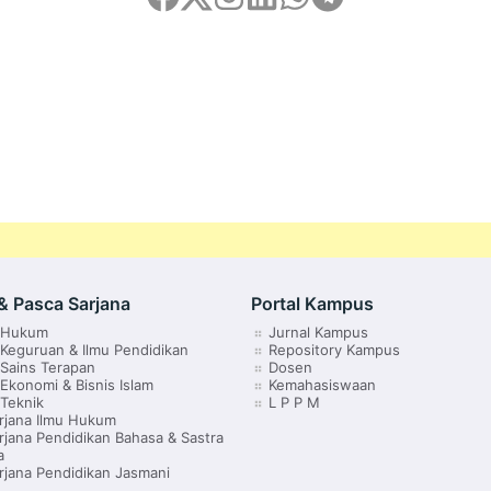
& Pasca Sarjana
Portal Kampus
s Hukum
Jurnal Kampus
 Keguruan & Ilmu Pendidikan
Repository Kampus
 Sains Terapan
Dosen
 Ekonomi & Bisnis Islam
Kemahasiswaan
 Teknik
L P P M
rjana Ilmu Hukum
rjana Pendidikan Bahasa & Sastra
a
rjana Pendidikan Jasmani